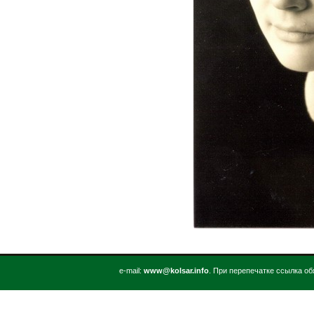
е-mail:
www@kolsar.info
. При перепечатке ссылка об