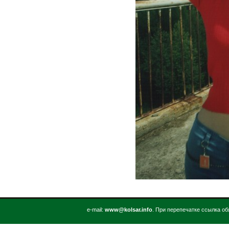
е-mail:
www@kolsar.info
. При перепечатке ссылка об